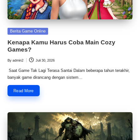
u
n
i
Posted
Berita Game Online
a
in
Kenapa Kamu Harus Coba Main Cozy
D
Games?
i
By
admin2
Juli 30, 2026
Posted
by
g
Saat Game Tak Lagi Terasa Santai Dalam beberapa tahun terakhir,
banyak game dirancang dengan sistem…
it
Read More
a
l
T
e
r