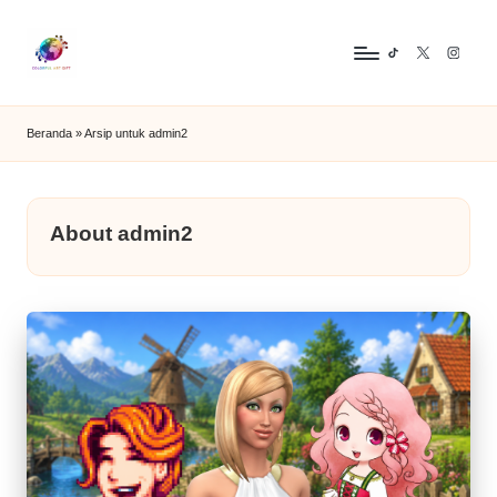
Skip
Tik
Twitter
Instag
to
Tok
P
Menyajikan
content
kabar
o
Beranda
»
Arsip untuk admin2
terkini
rt
tentang
teknologi,
a
AI,
About admin2
keuangan
l
digital
B
hingga
gaming
e
dalam
ri
satu
platform.
t
a
D