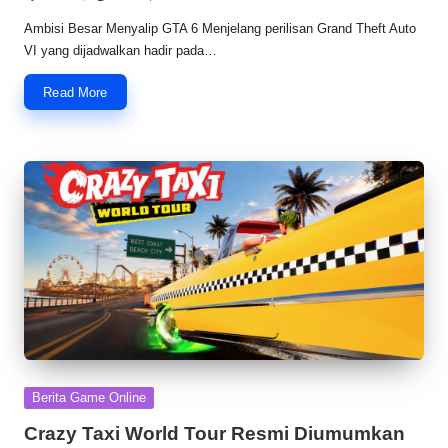
Posted
by
Ambisi Besar Menyalip GTA 6 Menjelang perilisan Grand Theft Auto
VI yang dijadwalkan hadir pada…
Read More
Posted
Berita Game Online
in
Crazy Taxi World Tour Resmi Diumumkan