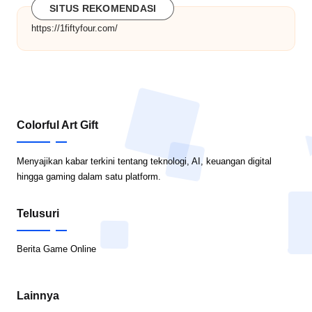
SITUS REKOMENDASI
https://1fiftyfour.com/
Colorful Art Gift
Menyajikan kabar terkini tentang teknologi, AI, keuangan digital
hingga gaming dalam satu platform.
Telusuri
Berita Game Online
Lainnya