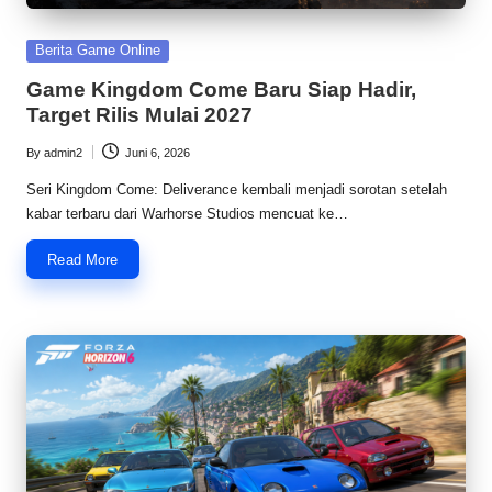
Posted
Berita Game Online
in
Game Kingdom Come Baru Siap Hadir,
Target Rilis Mulai 2027
By
admin2
Juni 6, 2026
Posted
by
Seri Kingdom Come: Deliverance kembali menjadi sorotan setelah
kabar terbaru dari Warhorse Studios mencuat ke…
Read More