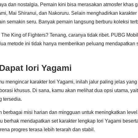
a dan nostalgia. Pemain kini bisa merasakan atmosfer khas game
agami, Mai Shiranui, dan Nakoruru. Selain menghadirkan karakte
 semakin seru. Banyak pemain langsung berburu koleksi terbat
he King of Fighters? Tenang, caranya tidak ribet. PUBG Mobi
ua metode ini tidak hanya memberikan peluang mendapatkan ski
 Dapat Iori Yagami
mu mengincar karakter Iori Yagami, inilah jalur paling jelas y
asi khusus. Di sana, kamu akan melihat dua opsi utama, yaitu
 tersedia.
berbagai misi harian dan mingguan untuk meningkatkan level.
u berhak mendapatkan set karakter lengkap Iori Yagami beserta
ena progres terasa lebih terarah dan stabil.