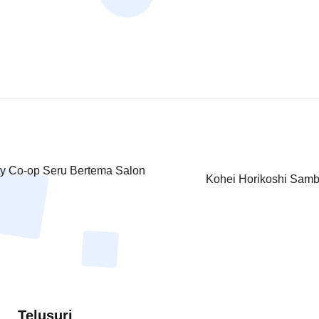
y Co-op Seru Bertema Salon
Kohei Horikoshi Sam
Telusuri