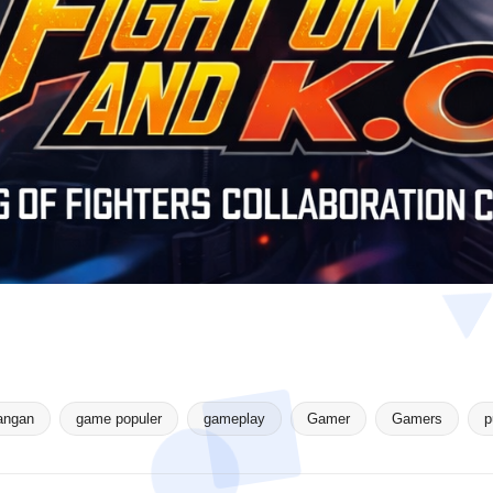
angan
game populer
gameplay
Gamer
Gamers
p