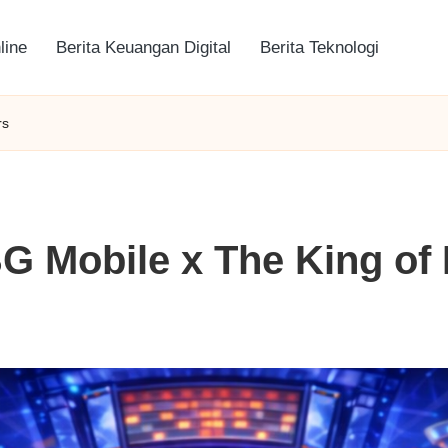
line
Berita Keuangan Digital
Berita Teknologi
rs
G Mobile x The King of 