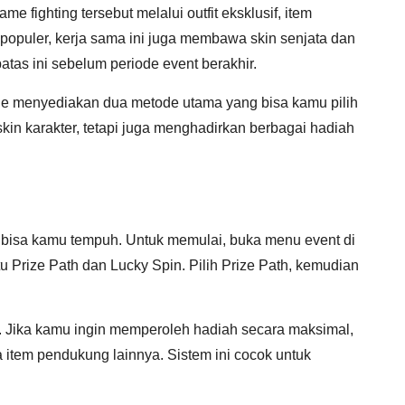
 fighting tersebut melalui outfit eksklusif, item
r populer, kerja sama ini juga membawa skin senjata dan
as ini sebelum periode event berakhir.
le menyediakan dua metode utama yang bisa kamu pilih
n karakter, tetapi juga menghadirkan berbagai hadiah
ang bisa kamu tempuh. Untuk memulai, buka menu event di
 Prize Path dan Lucky Spin. Pilih Prize Path, kemudian
 Jika kamu ingin memperoleh hadiah secara maksimal,
 item pendukung lainnya. Sistem ini cocok untuk