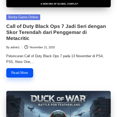
Posted
Berita Game Online
in
Call of Duty Black Ops 7 Jadi Seri dengan
Skor Terendah dari Penggemar di
Metacritic
By
admin1
November 21, 2025
Posted
by
Peluncuran Call of Duty Black Ops 7 pada 13 November di PS4,
PS5, Xbox One,…
Read More