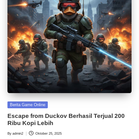
Posted
Berita Game Online
in
Escape from Duckov Berhasil Terjual 200
Ribu Kopi Lebih
By
admin2
Oktober 25, 2025
Posted