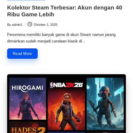
in
Kolektor Steam Terbesar: Akun dengan 40
Ribu Game Lebih
By
admin1
Oktober 1, 2025
Posted
by
Fenomena memiliki banyak game di akun Steam namun jarang
dimainkan sudah menjadi candaan klasik di…
Read More