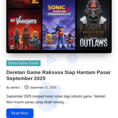
Posted
Berita Game Online
in
Deretan Game Raksasa Siap Hantam Pasar
September 2025
By
admin2
September 22, 2025
Posted
by
September 2025 menjadi bulan sibuk bagi industri game. Setelah
libur musim panas yang relatif tenang,…
Read More