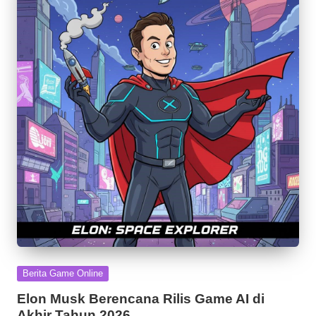
Posted
Berita Game Online
in
Elon Musk Berencana Rilis Game AI di
Akhir Tahun 2026