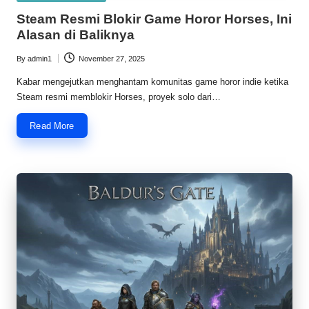
l
in
Steam Resmi Blokir Game Horor Horses, Ini
A
Alasan di Baliknya
rt
By
admin1
November 27, 2025
Posted
G
by
Kabar mengejutkan menghantam komunitas game horor indie ketika
if
Steam resmi memblokir Horses, proyek solo dari…
t
Read More