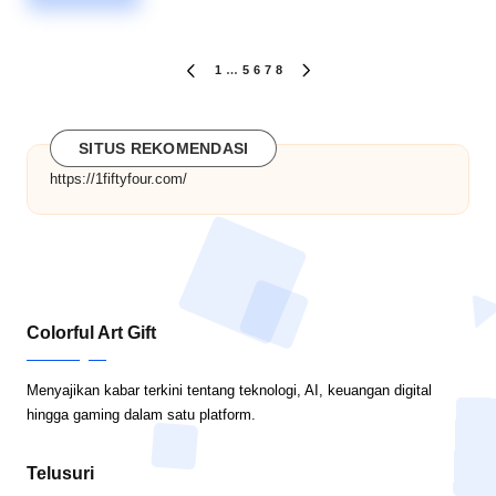
Paginasi
1
…
5
6
7
8
PREVIOUS
NEXT
PAGE
PAGE
pos
SITUS REKOMENDASI
https://1fiftyfour.com/
Colorful Art Gift
Menyajikan kabar terkini tentang teknologi, AI, keuangan digital
hingga gaming dalam satu platform.
Telusuri