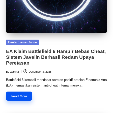
u
n
i
a
D
Posted
Berita Game Online
i
in
EA Klaim Battlefield 6 Hampir Bebas Cheat,
Sistem Javelin Berhasil Redam Upaya
g
Peretasan
it
By
admin2
Desember 3, 2025
a
Posted
by
Battlefield 6 kembali mendapat sorotan positif setelah Electronic Arts
l
(EA) memastikan sistem anti-cheat internal mereka…
T
Read More
e
r