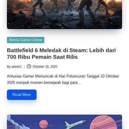
Posted
Berita Game Online
in
Battlefield 6 Meledak di Steam: Lebih dari
700 Ribu Pemain Saat Rilis
By
admin1
Oktober 16, 2025
Posted
by
Antusias Gamer Memuncak di Hari Peluncuran Tanggal 10 Oktober
2025 menjadi momen bersejarah bagi para…
Read More