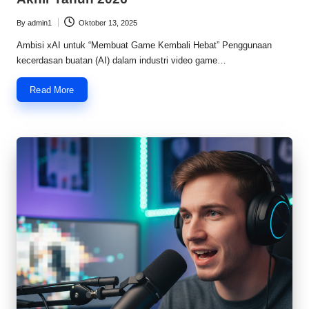
By
admin1
Oktober 13, 2025
Posted
by
Ambisi xAI untuk “Membuat Game Kembali Hebat” Penggunaan
kecerdasan buatan (AI) dalam industri video game…
Read More