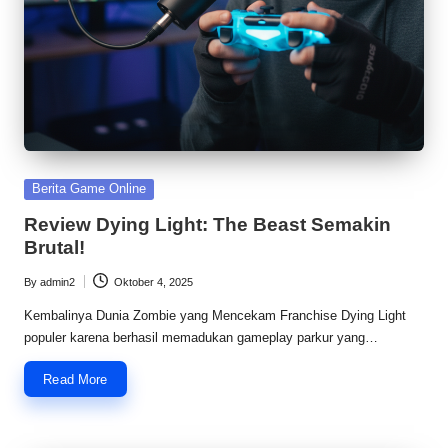
Posted
Berita Game Online
in
Review Dying Light: The Beast Semakin
Brutal!
By
admin2
Oktober 4, 2025
Posted
by
Kembalinya Dunia Zombie yang Mencekam Franchise Dying Light
populer karena berhasil memadukan gameplay parkur yang…
Read More